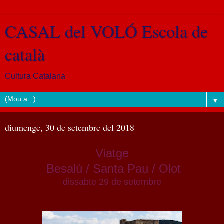
CASAL del VOLÓ Escola de
català
Cultura Catalana
▼
diumenge, 30 de setembre del 2018
Viatge
Besalú /
Santa Pau /
Olot
dissabte 29 de setembre