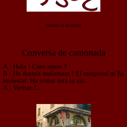
Dilluns 15 d'octubre
Conversa de cantonada
A : Hola ! Com anem ?
B : He dormit malament ! El temporal m’ha
molestat. Ha tronat tota la nit.
A : Veritat ?...