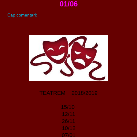
01/06
Cap comentari:
TEATREM 2018/2019
15/10
12/11
26/11
10/12
07/01