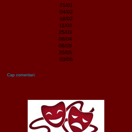
21/01
04/02
18/02
11/03
25/03
08/04
06/05
20/05
03/06
Cap comentari: