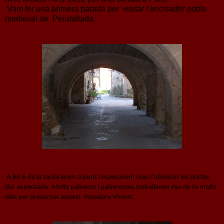
Vam fer una primera parada per visitar l’encisador poble
medieval de Peratallada.
A les 6 de la tarda erem a punt i esperavem que s’obressin les portes
del espectacle. Molts palsencs i palsenques treballaven des de fa molts
dies per presentar aquest Pessebre Vivent.