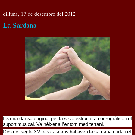
dilluns, 17 de desembre del 2012
La Sardana
És una dansa original per la seva estructura coreogràfica i el
suport musical. Va néixer a l’entorn mediterrani.
Des del segle XVI els catalans ballaven la sardana curta i el