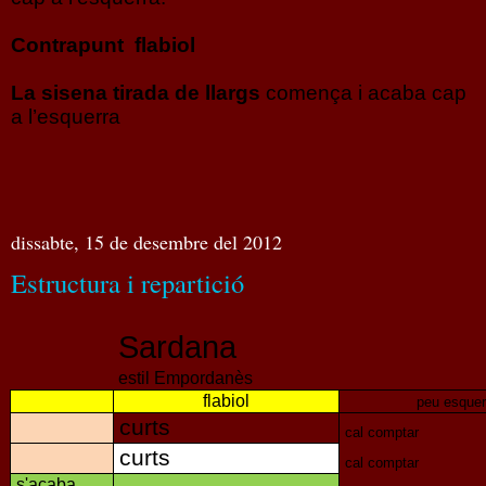
Contrapunt flabiol
La sisena tirada de llargs
comença i acaba cap
a l’esquerra
dissabte, 15 de desembre del 2012
Estructura i repartició
Sardana
estil Empordanès
flabiol
peu esquer
curts
cal comptar
curts
cal comptar
s'acaba