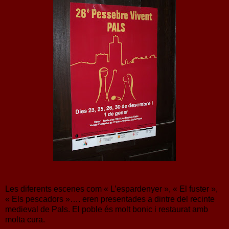
Les diferents escenes com « L’espardenyer », « El fuster »,
« Els pescadors »…. eren presentades a dintre del recinte
medieval de Pals. El poble és molt bonic i restaurat amb
molta cura.