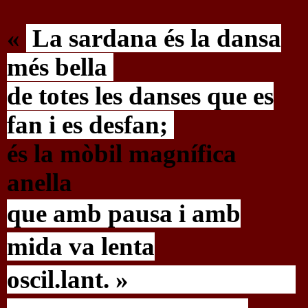
«
La sardana és la dansa
més bella
de totes les danses que es
fan i es desfan;
és la mòbil magnífica
anella
que amb pausa i amb
mida
va lenta
oscil.lant. »