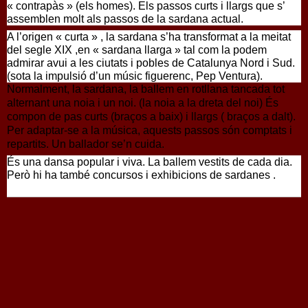
« contrapàs » (els homes). Els passos curts i llargs que s’
assemblen molt als passos de la sardana actual.
A l’origen « curta » , la sardana s’ha transformat a la meitat
del segle XIX ,en « sardana llarga » tal com la podem
admirar avui a les ciutats i pobles de Catalunya Nord i Sud.
(sota la impulsió d’un músic figuerenc, Pep Ventura).
Normalment, la sardana, la ballem en rotllana tancada tot
alternant una noia i un noi. (la noia a la dreta del noi)
És
compon de pas curts (braços a baix) i llargs ( braços a dalt).
Per adaptar-se a la música, aquests passos són comptats i
repartits. Un ballador se’n cuida.
És una dansa popular i viva. La ballem vestits de cada dia.
Però hi ha també concursos i exhibicions de sardanes .