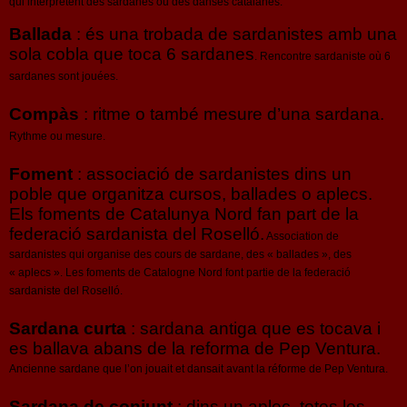
qui interprètent des sardanes ou des danses catalanes.
Ballada
: és una trobada de sardanistes amb una
sola cobla que toca 6 sardanes
. Rencontre sardaniste où 6
sardanes sont jouées.
Compàs
: ritme o també mesure d’una sardana.
Rythme ou mesure.
Foment
: associació de sardanistes dins un
poble que organitza cursos, ballades o aplecs.
Els foments de Catalunya Nord fan part de la
federació sardanista del Roselló.
Association de
sardanistes qui organise des cours de sardane, des « ballades », des
« aplecs ». Les foments de Catalogne Nord font partie de la federació
sardaniste del Roselló.
Sardana curta
: sardana antiga que es tocava i
es ballava abans de la reforma de Pep Ventura.
Ancienne sardane que l’on jouait et dansait avant la réforme de Pep Ventura.
Sardana de conjunt
: dins un aplec, totes les