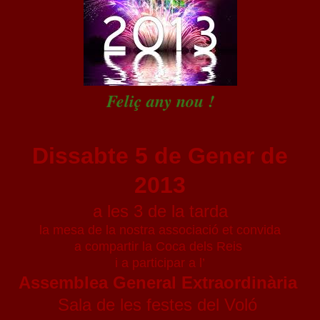
Feliç any nou !
Dissabte 5 de Gener de
2013
a les 3 de la tarda
la mesa de la nostra associació et convida
a compartir la Coca dels Reis
i a participar a l’
Assemblea General Extraordinària
Sala de les festes del Voló