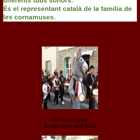
diferents tubs sonors.
És el representant català de la familia de
les cornamuses.
Els Salancaires
ELVoló Sant Jordi 2013