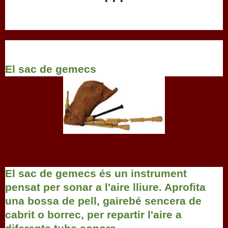
El sac de gemecs
El sac de gemecs és un instrument
pensat per sonar a l'aire lliure. Aprofita
una bossa de pell, gairebé sencera de
cabrit o borrec, per repartir l'aire a