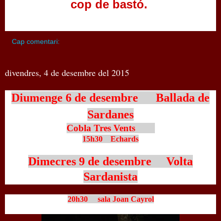
cop de bastó.
Cap comentari:
divendres, 4 de desembre del 2015
Diumenge 6 de desembre Ballada de
Sardanes
Cobla Tres Vents
15h30 Echards
Dimecres 9 de desembre Volta
Sardanista
20h30 sala Joan Cayrol