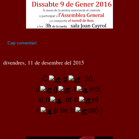
Cap comentari:
divendres, 11 de desembre del 2015
C
g
tió,
c
g
t
rró;
si n
et d
ré
c
p de b
stó !