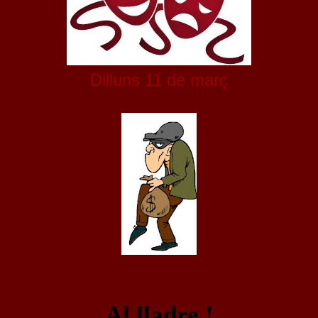
Dilluns 11 de març
Al lladre !