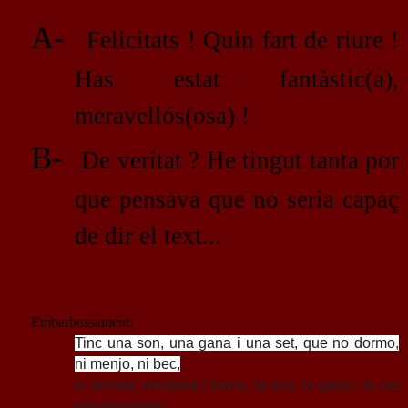
A-
Felicitats ! Quin fart de riure !
Has estat fantàstic(a),
meravellós(osa) !
B-
De veritat ? He tingut tanta por
que pensava que no seria capaç
de dir el text...
Embarbussament:
Tinc una son, una gana i una set, que no dormo,
ni menjo, ni bec,
si dormia, menjava i bevia, la son, la gana i la set
em passarien,