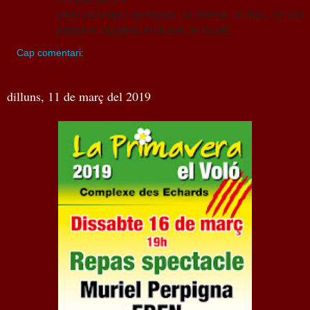
però com que no menjo, ni dormo, ni bec, no em
passa ni la gana, ni la son, ni la set.
Cap comentari:
dilluns, 11 de març del 2019