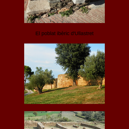
El poblat ibèric d'Ullastret