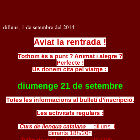
dilluns, 1 de setembre del 2014
Aviat la rentrada !
Tothom és a punt ? Animat i alegre ?
Perfecte !
Us donem cita pel viatge :
diumenge 21 de setembre
Totes les informacions al bulletí d’inscripció.
Les activitats regulars :
Curs de llengua catalana
dilluns
i
dimarts
18h/20h
Taller de cant
dimecres 18h/20h