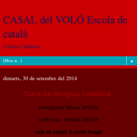
CASAL del VOLÓ Escola de
català
Cultura Catalana
▼
dimarts, 30 de setembre del 2014
Curs de llengua catalana
principiants dilluns 18h/20h
confirmats dimarts 18h/20h
sala de català 5 carrer Aragó