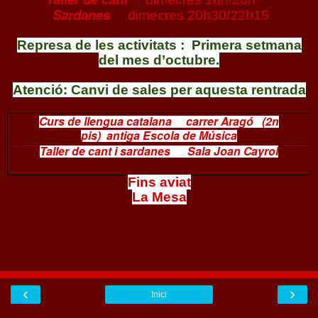
Sardanes
dimecres 20h30/22h15
Represa de les activitats : Primera setmana
del mes d’octubre.
Atenció: Canvi de sales per aquesta rentrada
Curs de llengua catalana
carrer Aragó
(2n
pis)
antiga Escola de Música
Taller de cant i sardanes
Sala Joan Cayrol
Fins aviat
La Mesa
‹
›
Inici