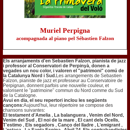
 Muriel Perpigna 
acompagnada al piano pel Sébastien Falzon
Els arranjaments d'en Sebastien Falzon, pianista de jazz
i professor al Conservatori de Perpinyà, donen a
vegades un nou color, i valoren el "patrimoni" comú de
la Catalunya Nord i Sud.
Les arrangements de Sebastien
Falzon, pianiste de jazz et professeur au Conservatoire de
Perpignan, donnent parfois une nouvelle couleur, et
valorisent le "patrimoine" commun du Nord comme du Sud
de la Catalogne.
Avui en dia, el seu repertori inclou les següents
cançons:
Aujourd'hui, leur répertoire se compose des
chansons suivantes:
El testament d’Amelia , La balanguera , Venim del Nord,
Venim del Sud , El noi de la mare , El cant dels Ocells,
T’estimo , Els segadors , Canço del lladre , L’emigrant ,
L’estaca , La Santa Espina , Abril 74, Els contrabandistes