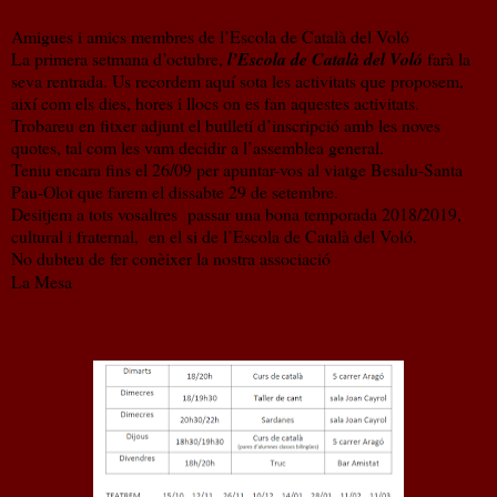
Amigues i amics membres de l’Escola de Català del Voló
La primera setmana d’octubre,
l’Escola de Català del Voló
farà la
seva rentrada. Us recordem aquí sota les activitats que proposem,
així com els dies, hores i llocs on es fan aquestes activitats.
Trobareu en fitxer adjunt el butlletí d’inscripció amb les noves
quotes, tal com les vam decidir a l’assemblea general.
Teniu encara fins el 26/09 per apuntar-vos al viatge Besalu-Santa
Pau-Olot que farem el dissabte 29 de setembre.
Desitjem a tots vosaltres
passar una bona temporada 2018/2019,
cultural i fraternal,
en el si de l’Escola de Català del Voló.
No dubteu de fer conèixer la nostra associació
La Mesa