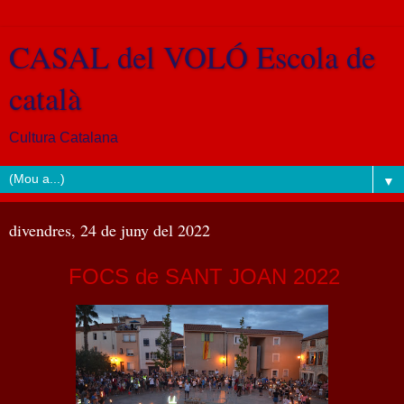
CASAL del VOLÓ Escola de
català
Cultura Catalana
▼
divendres, 24 de juny del 2022
FOCS de SANT JOAN 2022