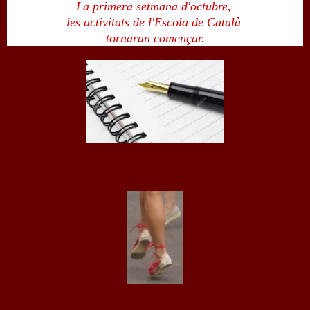
La primera setmana d'octubre,
les activitats de l'Escola de Català
tornaran començar.