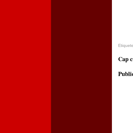
Etiquet
Cap c
Publi