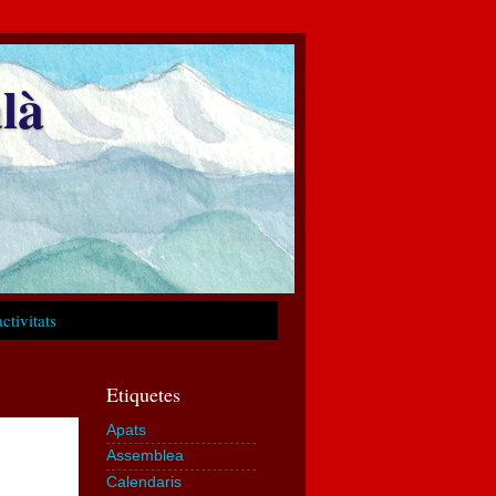
là
ctivitats
Etiquetes
Apats
Assemblea
Calendaris