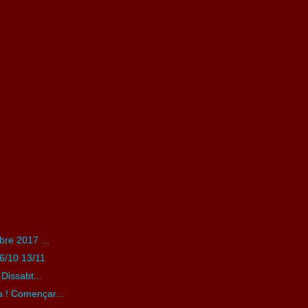
re 2017 ...
6/10 13/11
issabt...
da ! Començar...