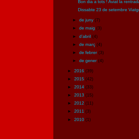
Bon dia a tots ! Aviat la rentrada
Dissabte 23 de setembre Viatge
►
de juny
(7)
►
de maig
(3)
►
d’abril
(4)
►
de març
(4)
►
de febrer
(3)
►
de gener
(4)
►
2016
(39)
►
2015
(42)
►
2014
(33)
►
2013
(15)
►
2012
(11)
►
2011
(3)
►
2010
(1)
Ecole de catalan Le Boulou