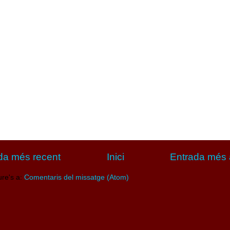
da més recent
Inici
Entrada més 
ure's a:
Comentaris del missatge (Atom)