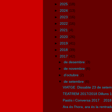
►
2025
(18)
►
2024
(13)
►
2023
(16)
►
2022
(16)
►
2021
(4)
►
2020
(26)
►
2019
(41)
►
2018
(39)
▼
2017
(42)
►
de desembre
(3)
►
de novembre
(6)
►
d’octubre
(2)
▼
de setembre
(6)
VIATGE Dissabte 23 de setemb
TEATREM 2017/2018 Dilluns 1
Pastís i Conversa 2017 2018 D
Ara és l'hora, ara és la rentra