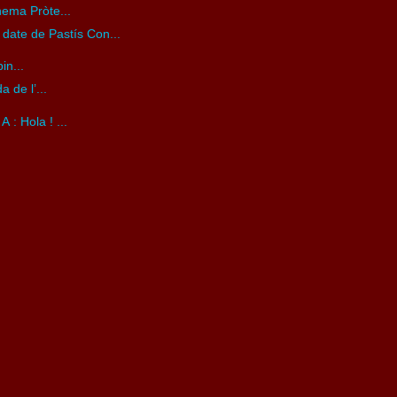
inema Pròte...
date de Pastís Con...
in...
 de l’...
 : Hola ! ...