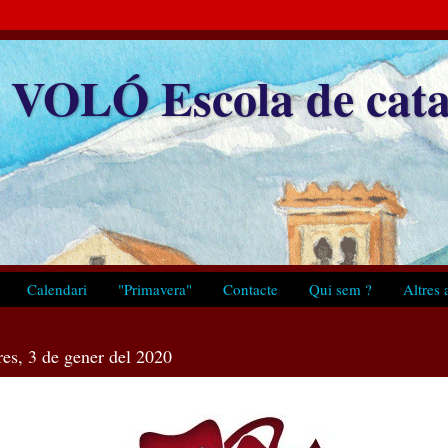
VOLÓ Escola de cata
Calendari
"Primavera"
Contacte
Qui sem ?
Altres a
res, 3 de gener del 2020