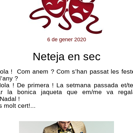
6 de gener 2020
Neteja en sec
Hola ! Com anem ? Com s’han passat les fest
d’any ?
Hola ! De primera ! La setmana passada et/te
ar la bonica jaqueta que em/me va regal
Nadal !
s molt cert!...