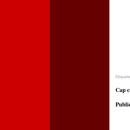
Etiquet
Cap c
Publi