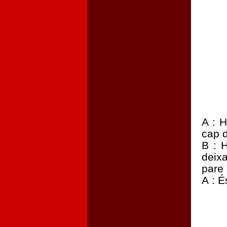
A : 
cap 
B : 
deix
pare 
A : É