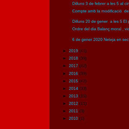
Dilluns 3 de febrer a les 5 al c
Compte amb la modificació de 
Dilluns 20 de gener a les 5 El p
Ordre del dia Balanç moral , vida
6 de gener 2020 Neteja en sec A
►
2019
(41)
►
2018
(39)
►
2017
(42)
►
2016
(39)
►
2015
(42)
►
2014
(33)
►
2013
(15)
►
2012
(11)
►
2011
(3)
►
2010
(1)