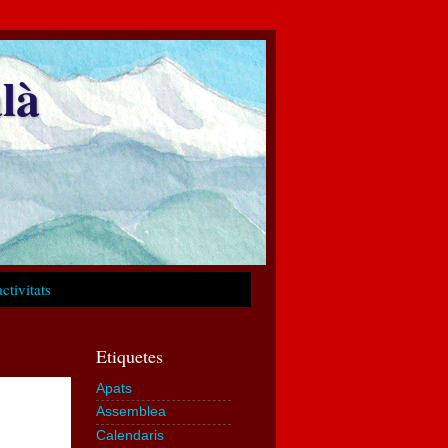
là
ctivitats
Etiquetes
Apats
Assemblea
Calendaris