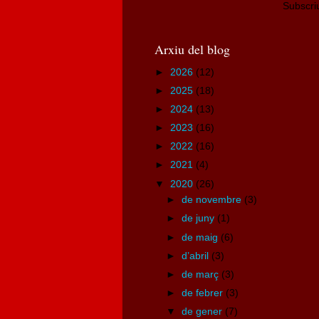
Subscri
Arxiu del blog
►
2026
(12)
►
2025
(18)
►
2024
(13)
►
2023
(16)
►
2022
(16)
►
2021
(4)
▼
2020
(26)
►
de novembre
(3)
►
de juny
(1)
►
de maig
(6)
►
d’abril
(3)
►
de març
(3)
►
de febrer
(3)
▼
de gener
(7)