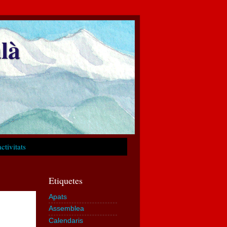
là
ctivitats
Etiquetes
Apats
Assemblea
Calendaris