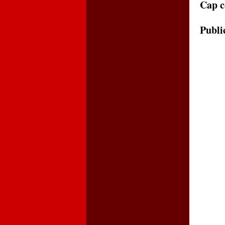
Cap c
Publi