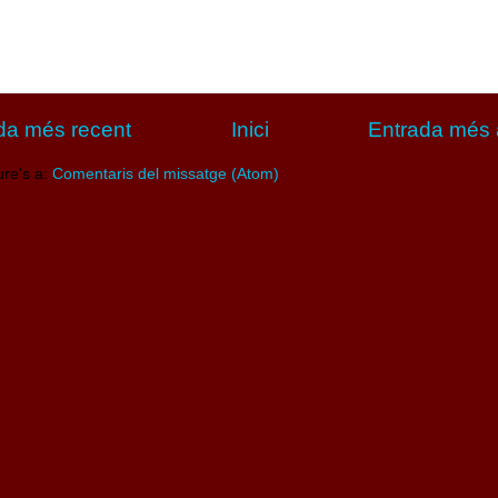
da més recent
Inici
Entrada més 
ure's a:
Comentaris del missatge (Atom)