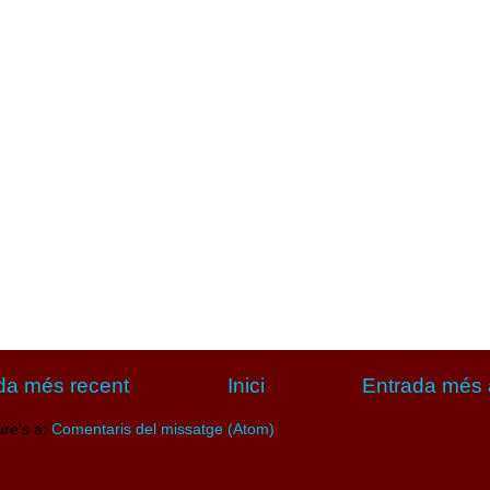
da més recent
Inici
Entrada més 
ure's a:
Comentaris del missatge (Atom)