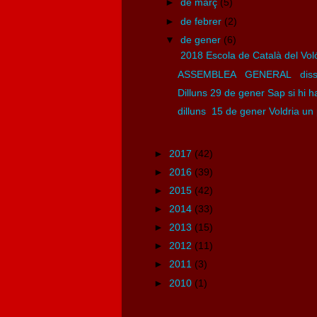
►
de març
(5)
►
de febrer
(2)
▼
de gener
(6)
2018 Escola de Català del Vol
ASSEMBLEA GENERAL dissabt
Dilluns 29 de gener Sap si hi h
dilluns 15 de gener Voldria un p
►
2017
(42)
►
2016
(39)
►
2015
(42)
►
2014
(33)
►
2013
(15)
►
2012
(11)
►
2011
(3)
►
2010
(1)