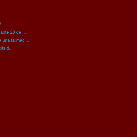
ó
e 20 de ...
a una farmàci...
is d...