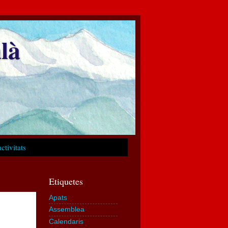
là
ctivitats
Etiquetes
Apats
Assemblea
Calendaris