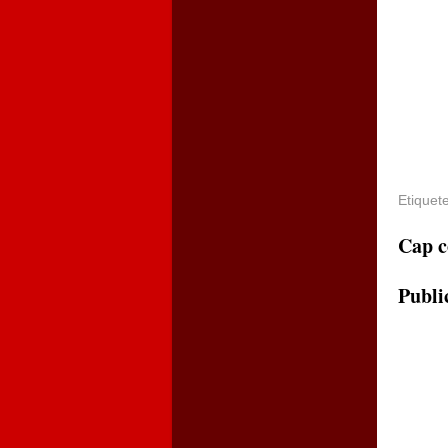
Etiquet
Cap c
Publi